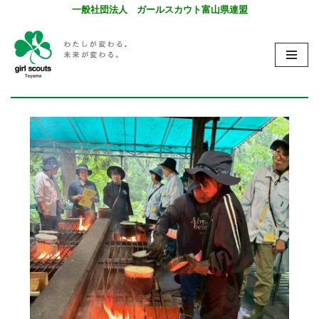
一般社団法人 ガールスカウト富山県連盟
コ
ン
テ
ン
ツ
へ
ス
キ
ッ
プ