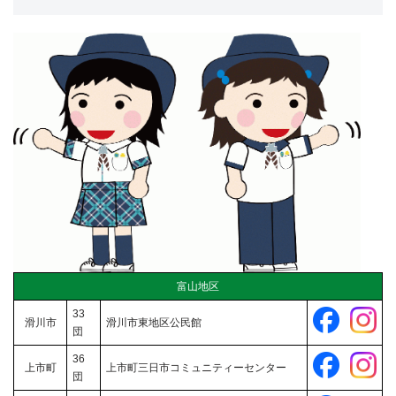
富山地区
33
滑川市
滑川市東地区公民館
団
36
上市町
上市町三日市コミュニティーセンター
団