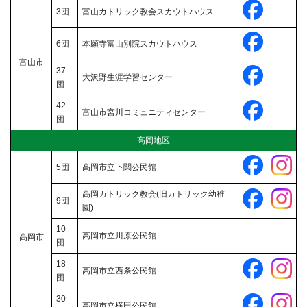
3団
富山カトリック教会スカウトハウス
6団
本願寺富山別院スカウトハウス
富山市
37
大沢野生涯学習センター
団
42
富山市宮川コミュニティセンター
団
高岡地区
5団
高岡市立下関公民館
高岡カトリック教会(旧カトリック幼稚
9団
園)
10
高岡市立川原公民館
高岡市
団
18
高岡市立西条公民館
団
30
高岡市立横田公民館