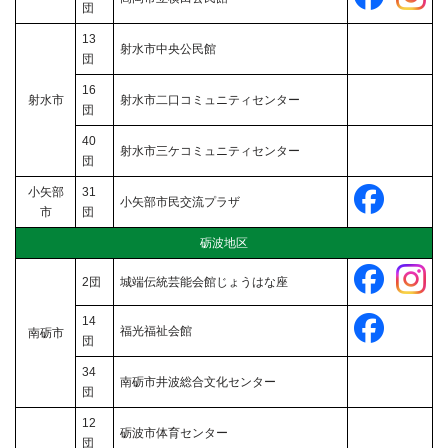
団
13
射水市中央公民館
団
16
射水市
射水市二口コミュニティセンター
団
40
射水市三ケコミュニティセンター
団
小矢部
31
小矢部市民交流プラザ
市
団
砺波地区
2団
城端伝統芸能会館じょうはな座
14
福光福祉会館
南砺市
団
34
南砺市井波総合文化センター
団
12
砺波市体育センター
団