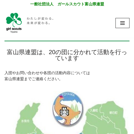
一般社団法人 ガールスカウト富山県連盟
コ
ン
テ
ン
ツ
へ
富山県連盟は、20の団に分かれて活動を行っ
ス
ています
キ
ッ
プ
入団やお問い合わせや各団の活動内容については
富山県連盟までご連絡ください。